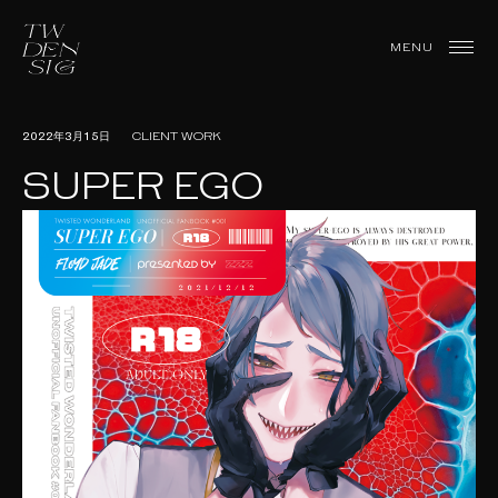
Skip
to
TWDesign
MENU
content
2022年3月15日
CLIENT WORK
SUPER EGO