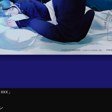
 xxx」
ン