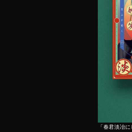
「春君淡冶に