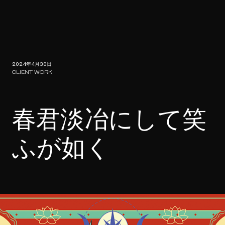
2024年4月30日
CLIENT WORK
春君淡冶にして笑
ふが如く