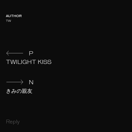
AUTHOR
TW
Continue
P
TWILIGHT KISS
Reading
N
きみの親友
Reply