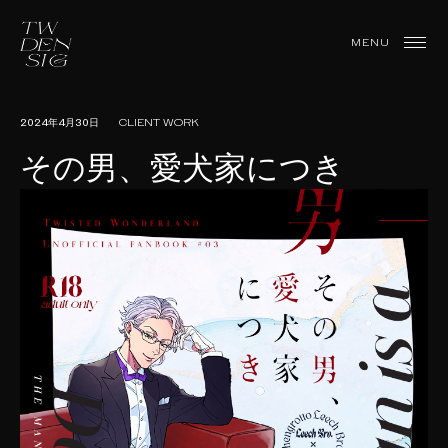
Skip
to
TWDesign
MENU
content
2024年4月30日
CLIENT WORK
その男、愛犬家につき