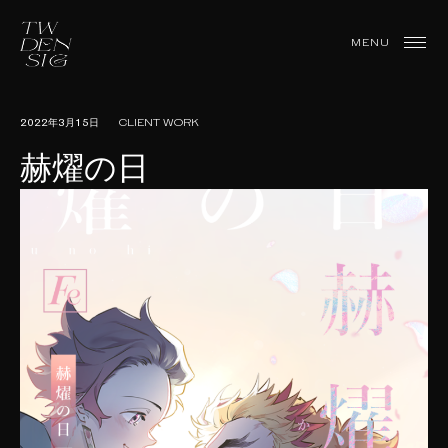
Skip
to
TWDesign
MENU
content
2022年3月15日
CLIENT WORK
赫燿の日