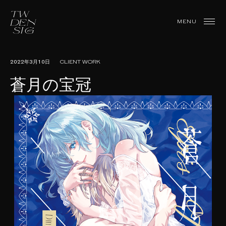
Skip
to
TWDesign
MENU
content
2022年3月10日
CLIENT WORK
蒼月の宝冠