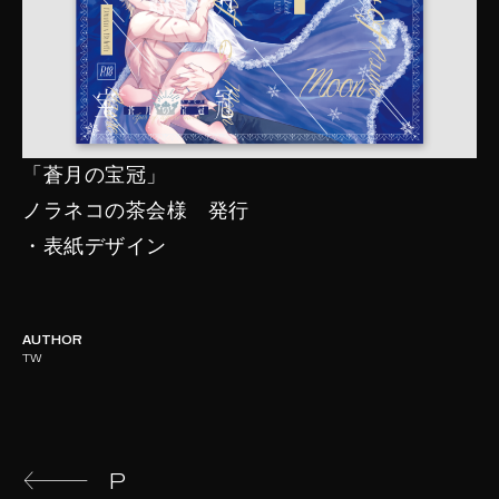
「蒼月の宝冠」
ノラネコの茶会様 発行
・表紙デザイン
AUTHOR
TW
Continue
P