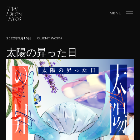
Skip
to
TWDesign
MENU
content
2022年3月15日
CLIENT WORK
太陽の昇った日